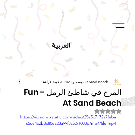
العربية
Sand Beach
23 ديسمبر 2025
0 دقيقة قراءة
المرح في شاطئ الرمل - Fun
At Sand Beach
تم التقييم بـ ليس رقمًا من أصل 5 نجوم.
https://video.wixstatic.com/video/25e5c7_72a7feba
c56e4c2b8c80ea23a99f8a52/1080p/mp4/file.mp4