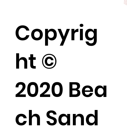
المرح في شاطئ الرمل - Fun At Sand
Beach
Copyrig
ht ©
2020 Bea
ch Sand