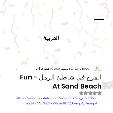
العربية
Sand Beach
23 ديسمبر 2025
0 دقيقة قراءة
المرح في شاطئ الرمل - Fun
At Sand Beach
تم التقييم بـ ليس رقمًا من أصل 5 نجوم.
https://video.wixstatic.com/video/25e5c7_d8d0f8dc
5ea24b79939d247a965a6fff/720p/mp4/file.mp4