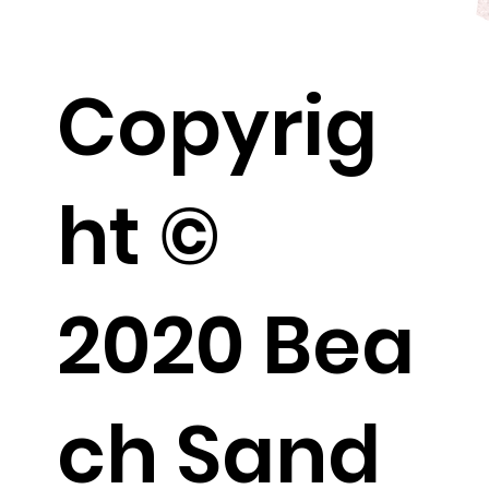
المرح في شاطئ الرمل - Fun At Sand
Beach
Copyrig
ht ©
2020 Bea
ch Sand