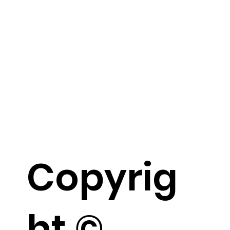
Copyrig
ht ©