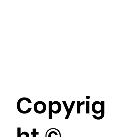
Copyrig
ht ©