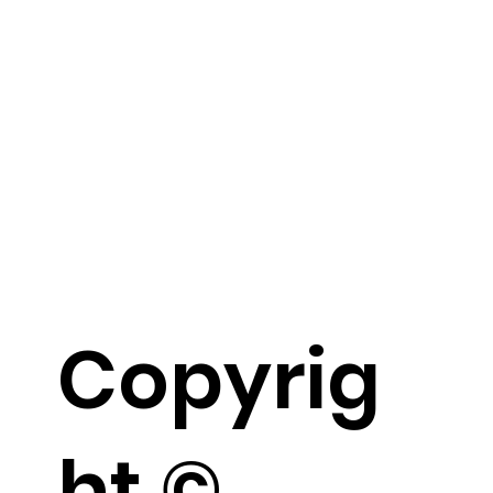
Copyrig
ht ©