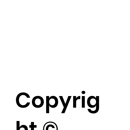
Copyrig
ht ©