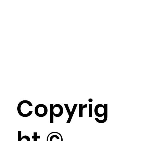
Copyrig
ht ©