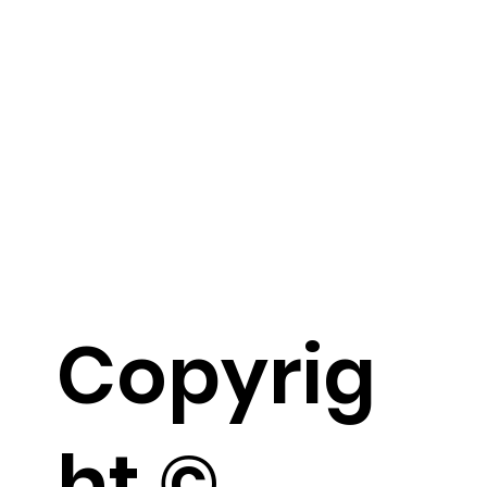
Copyrig
ht ©