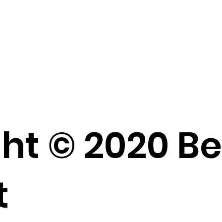
ht © 2020 B
t