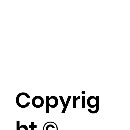
Copyrig
ht ©