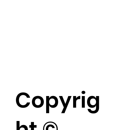
Copyrig
ht ©