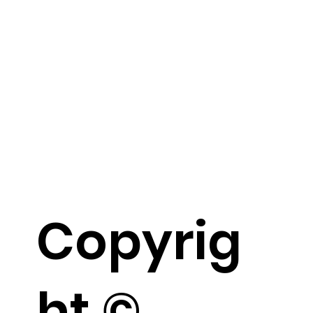
Copyrig
ht ©