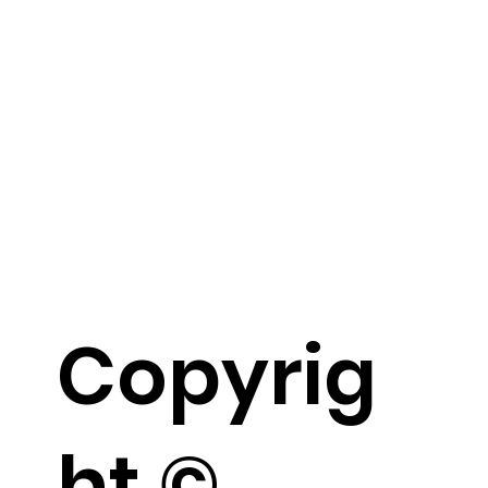
Copyrig
ht ©