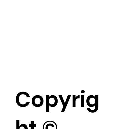
Copyrig
ht ©