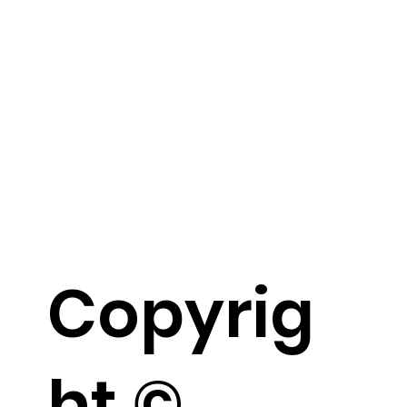
Copyrig
ht ©