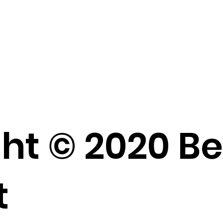
ht © 2020 B
t