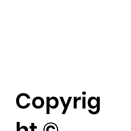
Copyrig
ht ©