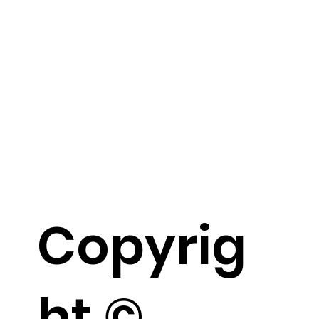
Copyrig
ht ©