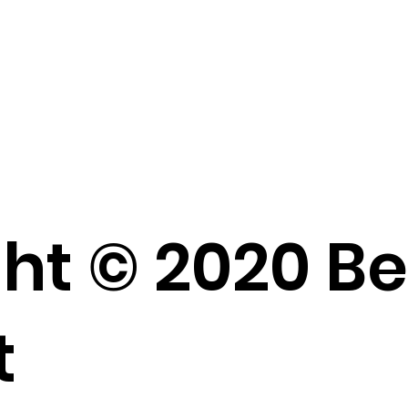
ht © 2020 B
t