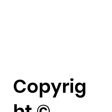
Copyrig
ht ©