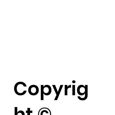
Copyrig
ht ©