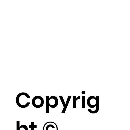
Copyrig
ht ©