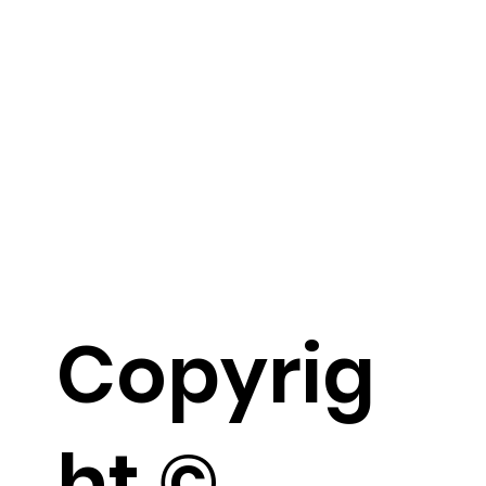
Copyrig
ht ©