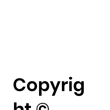
Copyrig
ht ©