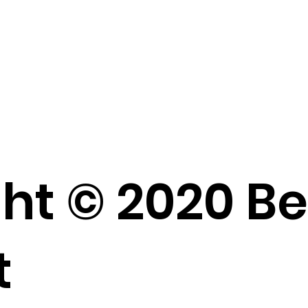
ht © 2020 B
t