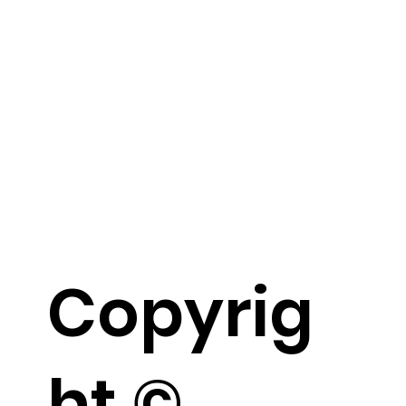
Copyrig
ht ©