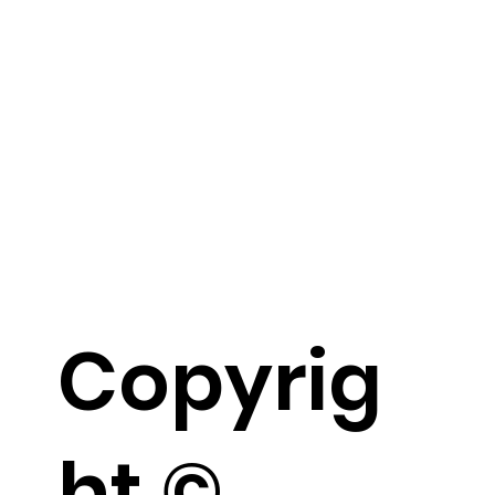
Copyrig
ht ©