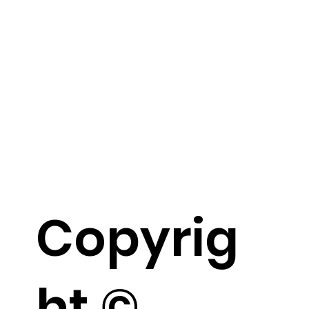
Copyrig
ht ©