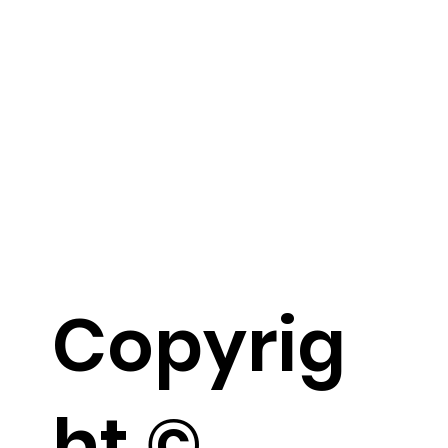
Copyrig
ht ©