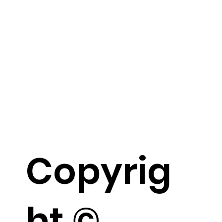
Copyrig
ht ©