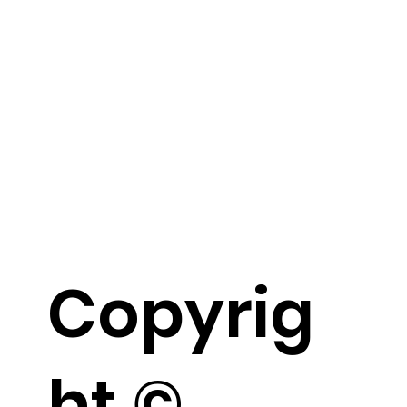
Copyrig
ht ©