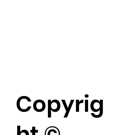
Copyrig
ht ©