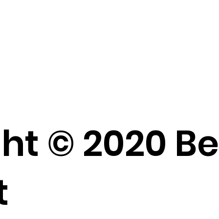
ht © 2020 B
t