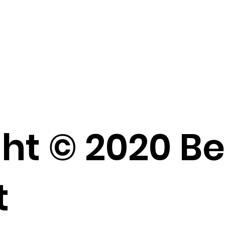
ht © 2020 B
t