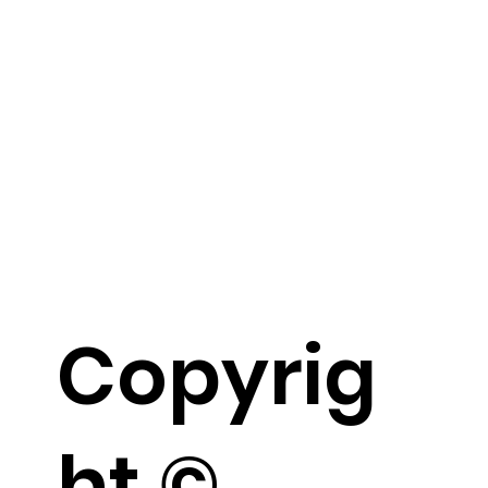
Copyrig
ht ©