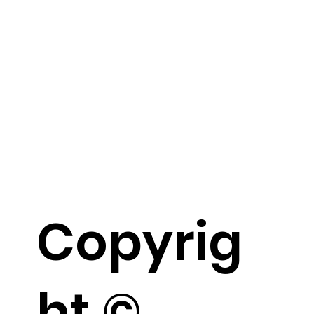
Copyrig
ht ©