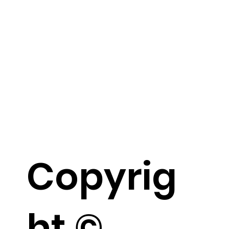
Copyrig
ht ©