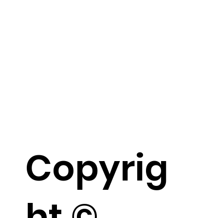
Copyrig
ht ©