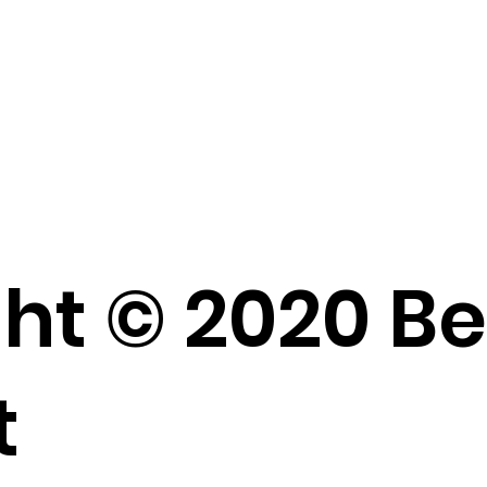
ht © 2020 B
t