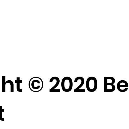
ht © 2020 B
t