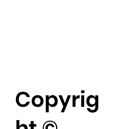
Copyrig
ht ©