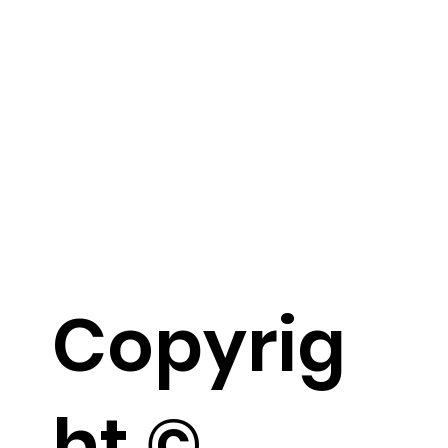
Copyrig
ht ©