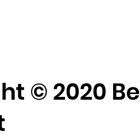
ht © 2020 B
t