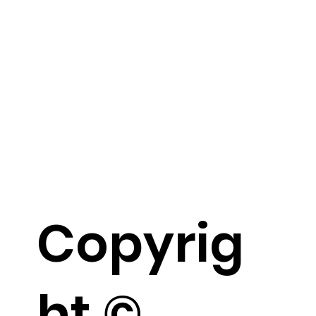
Copyrig
ht ©