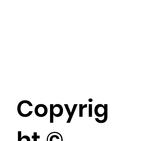
Copyrig
ht ©