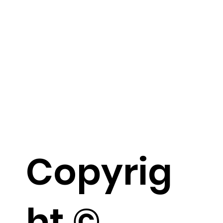
Copyrig
ht ©