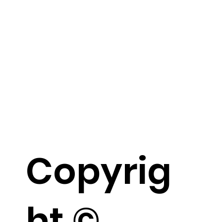
Copyrig
ht ©