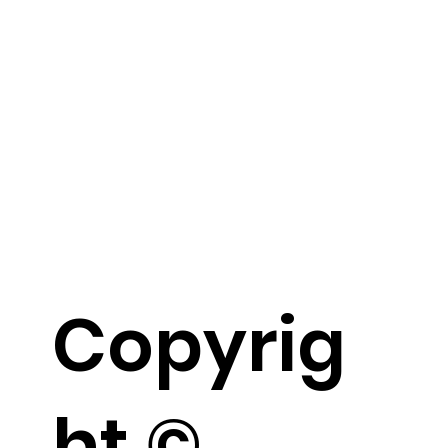
Copyrig
ht ©