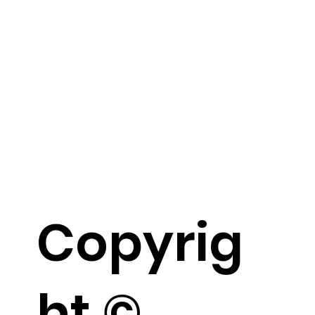
Copyrig
ht ©