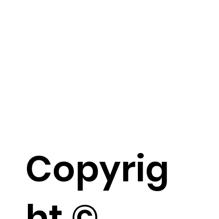
Copyrig
ht ©